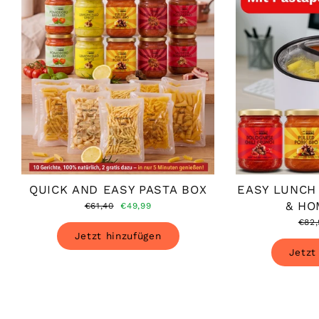
QUICK AND EASY PASTA BOX
EASY LUNCH
& HO
Normaler
Sonderpreis
€61,40
€49,99
Preis
Norm
€82,
Prei
Jetzt hinzufügen
Jetzt