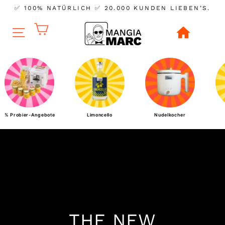
✅ 100% NATÜRLICH ✅ 20.000 KUNDEN LIEBEN’S.
M
Einkaufswagen
a
n
Direkt
zum
g
Inhalt
i
a
% Probier-Angebote
Limoncello
Nudelkocher
M
a
r
c
THE NEW